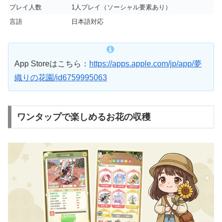
プレイ人数
1人プレイ（ソーシャル要素あり）
言語
日本語対応
App Storeはこちら：
https://apps.apple.com/jp/app/夢
織りの花園/id6759995063
ワンタップで楽しめるお花の収穫