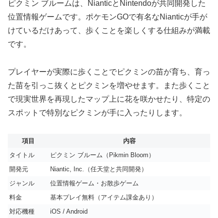
ピクミン ブルームは、NianticとNintendoが共同開発した
位置情報ゲームです。ポケモンGOで有名なNianticが手が
けているだけあって、歩くことを楽しくする仕組みが満載
です。
プレイヤーが実際に歩くことでピクミンの苗が育ち、育っ
た苗を引っこ抜くとピクミンを増やせます。また歩くこと
で現実世界を再現したマップ上に花を咲かせたり、特定の
スポットで特別なピクミンが手に入ったりします。
項目
内容
タイトル
ピクミン ブルーム（Pikmin Bloom）
開発元
Niantic, Inc.（任天堂と共同開発）
ジャンル
位置情報ゲーム・お散歩ゲーム
料金
基本プレイ無料（アイテム課金あり）
対応機種
iOS / Android