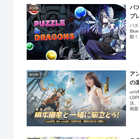
パ
未分類
プ
パズ
Bl
能！
ア
未分類
の
un
LDP
法、
画面