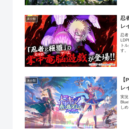
忍
未分類
レ
忍者
LDP
トル
す。
【
未分類
レ
実況
Bl
しめ