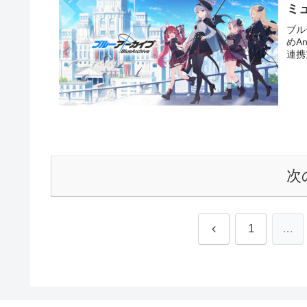
ミ
ブル
めA
連携
次
前
1
…
へ