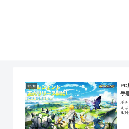
P
未分類
手
ポチ
えば
ル対