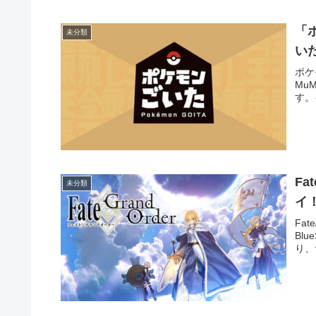
「
未分類
い
ポケ
Mu
す。
Fa
未分類
イ
Fat
Bl
り、