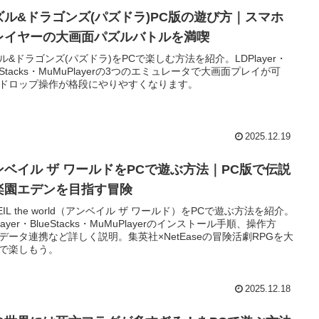
ズル&ドラゴンズ(パズドラ)PC版の遊び方｜スマホ
レイヤーの大画面パズルバトルを満喫
ル&ドラゴンズ(パズドラ)をPCで楽しむ方法を紹介。LDPlayer・
ueStacks・MuMuPlayerの3つのエミュレータで大画面プレイが可
ドロップ操作が格段にやりやすくなります。
2025.12.19
ンベイル ザ ワールドをPCで遊ぶ方法｜PC版で伝説
楽園エデンを目指す冒険
VEIL the world（アンベイル ザ ワールド）をPCで遊ぶ方法を紹介。
layer・BlueStacks・MuMuPlayerのインストール手順、操作方
データ連携など詳しく説明。集英社×NetEaseの冒険活劇RPGを大
で楽しもう。
2025.12.18