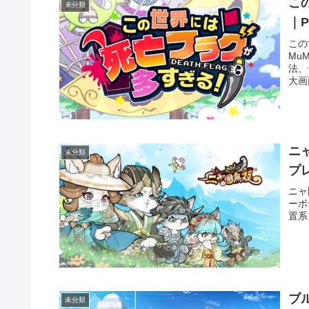
こ
未分類
｜
この
MuM
法、
大画
ニ
未分類
プ
ニャ
ーボ
置系
ブ
未分類