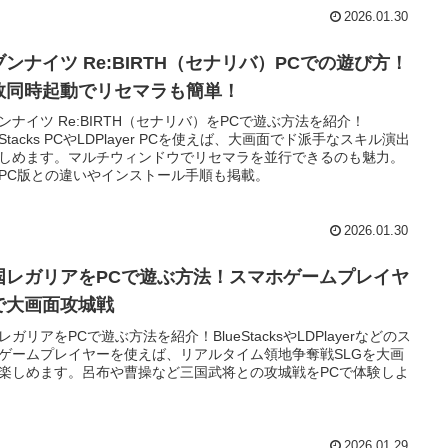
2026.01.30
ブンナイツ Re:BIRTH（セナリバ）PCでの遊び方！
数同時起動でリセマラも簡単！
ンナイツ Re:BIRTH（セナリバ）をPCで遊ぶ方法を紹介！
ueStacks PCやLDPlayer PCを使えば、大画面でド派手なスキル演出
しめます。マルチウィンドウでリセマラを並行できるのも魅力。
PC版との違いやインストール手順も掲載。
2026.01.30
国レガリアをPCで遊ぶ方法！スマホゲームプレイヤ
で大画面攻城戦
レガリアをPCで遊ぶ方法を紹介！BlueStacksやLDPlayerなどのス
ゲームプレイヤーを使えば、リアルタイム領地争奪戦SLGを大画
楽しめます。呂布や曹操など三国武将との攻城戦をPCで体験しよ
2026.01.29