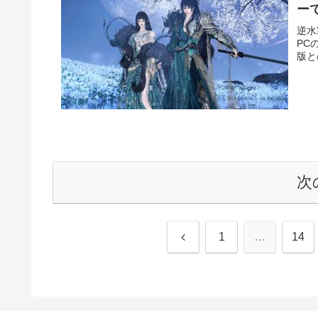
ー
逆水
PC
版と
次
前
1
…
14
へ