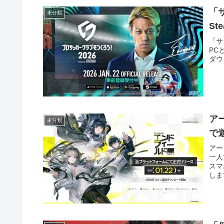
「
未分類
St
「サ
PC
ダウ
ア
未分類
で
アー
一人
スマ
しま