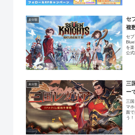
セ
未分類
複
セブ
Bl
を楽
公式
三
未分類
ー
三国
マホ
面で
う！