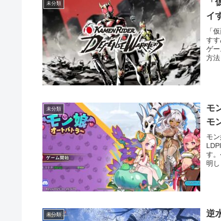
「仮
未分類
イ
「仮
すす
ゲー
方法
モ
未分類
モ
モン
LD
す。
明し
逆
未分類