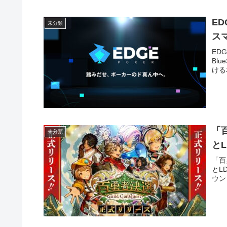
E
未分類
ス
ED
Blu
ける
「百
未分類
とL
「百
とL
ウン