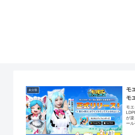
モ
未分類
モ
モエ
LD
が楽
ール