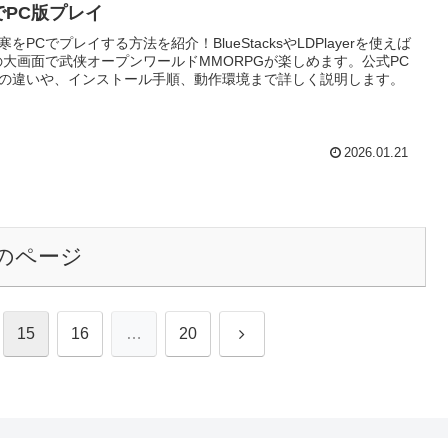
でPC版プレイ
寒をPCでプレイする方法を紹介！BlueStacksやLDPlayerを使えば
の大画面で武侠オープンワールドMMORPGが楽しめます。公式PC
の違いや、インストール手順、動作環境まで詳しく説明します。
2026.01.21
のページ
次
15
16
…
20
へ